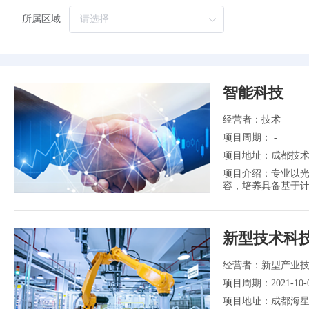
中介服务
股权资助
品牌/市场开拓
节能环保
生态修复
海洋产业
所属区域
抗疫政策
传统产业
创新载体
传统服务
农林牧渔
文化创意设计
产业化
标准化
扩产上规模
大数据
电子商务
科技中介
智能科技
知识产权
人才认定与资助
新兴产业
建筑业
产业园
软件
集成电
经营者：技术
研发资助
其他
法律
财务
其他
项目周期： -
项目地址：成都技术
项目介绍：专业以
容，培养具备基于
信息获取、传输、
新型技术科
经营者：新型产业
项目周期：2021-10-06 
项目地址：成都海星