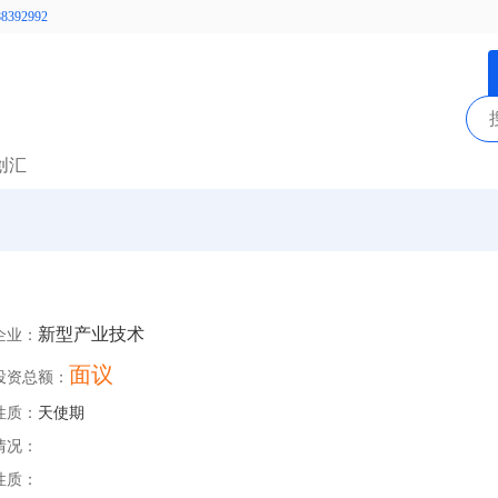
392992
创汇
新型产业技术
企业：
面议
投资总额：
性质：
天使期
情况：
性质：